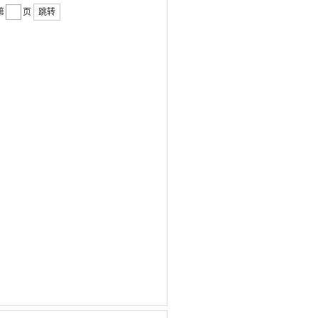
第
页
跳转