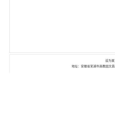
设为首
地址：安徽省芜湖市高教园文昌西路